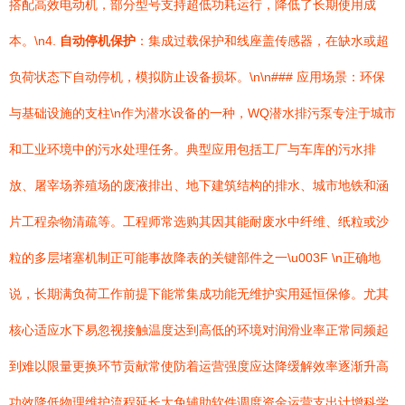
搭配高效电动机，部分型号支持超低功耗运行，降低了长期使用成
本。\n4.
自动停机保护
：集成过载保护和线座盖传感器，在缺水或超
负荷状态下自动停机，模拟防止设备损坏。\n\n### 应用场景：环保
与基础设施的支柱\n作为潜水设备的一种，WQ潜水排污泵专注于城市
和工业环境中的污水处理任务。典型应用包括工厂与车库的污水排
放、屠宰场养殖场的废液排出、地下建筑结构的排水、城市地铁和涵
片工程杂物清疏等。工程师常选购其因其能耐废水中纤维、纸粒或沙
粒的多层堵塞机制正可能事故降表的关键部件之一\u003F \n正确地
说，长期满负荷工作前提下能常集成功能无维护实用延恒保修。尤其
核心适应水下易忽视接触温度达到高低的环境对润滑业率正常同频起
到难以限量更换环节贡献常使防着运营强度应达降缓解效率逐渐升高
功效降低物理维护流程延长大免辅助软件调度资金运营支出计增科学