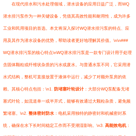
在现代排水和污水处理领域，潜水设备的应用日益广泛，而WQ
潜水排污泵作为一种关键设备，凭借其高效性能和耐用性，成为许多
工业和民用项目的首选。本文将深入探讨WQ潜水排污泵的特点、应
用及其作为潜水设备的优势，帮助读者更好地理解其价值。\n\n###
WQ潜水排污泵的核心特点\nWQ潜水排污泵是一款专门设计用于处理
含固体颗粒或纤维状杂质的污水或废水。与普通水泵不同，它采用潜
水式结构，整机可直接放置于液体中运行，减少了对额外泵房的依
赖。其核心特点包括：\n1.
防堵塞叶轮设计
：大部分WQ泵配备无堵
塞式叶轮，如流道单一或半开式，能够有效通过大颗粒杂质，避免频
繁堵塞。\n2.
整体密封防水
：电机采用独特的静密封和机械密封系
统，确保在水下长时间稳定工作而不受潮湿影响。\n3.
高能效电机
：