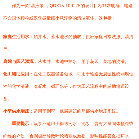
作为一款“清液泵”，QDX15-10-0.75的设计目标非常明确：输送
不含固体颗粒或仅含微量细小悬浮物的清洁液体。这包括：
家庭生活用水
：如井水、蓄水池水的抽取，供应家庭日常洗涤、清洁
等。
庭院与园艺灌溉
：从水井、水池中抽水，用于花园、菜地的浇灌。
化工辅助应用
：在化工仪器设备领域，可用于输送无腐蚀性或弱腐蚀
性的化学清液、冷凝水、循环水等，作为工艺流程中的辅助输送设
备。
小型供水增压
：适用于别墅、低层建筑的局部供水增压系统。
重要提示
：该泵不适用于输送污水、泥浆、含有大量固体颗粒或
纤维的介质，否则极易导致叶轮堵塞或磨损，影响性能甚至损坏水