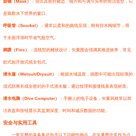
面镜（Mask）
：突出其密封裙边、镜片和可调节头带的简洁造型，它
是观察水下世界的窗口。
呼吸管（Snorkel）
：通常以柔和的曲线呈现，附有排水阀细节，用
于水面浮潜时节省气瓶空气。
脚蹼（Fins）
：流线型的鳍状设计，矢量图会强调其推进效率，常见
款式如开放式或全包式。
潜水服（Wetsuit/Drysuit）
：根据水域温度，插图中可能出现轻薄的
湿式防寒衣或全密封的干式潜水服，通过纹理和接缝线条表现材质。
潜水电脑（Dive Computer）
：手腕上的电子设备，矢量风格常以简
洁表盘和按钮显示其监测深度、时间和减压数据的功能。
安全与实用工具
一套完整的装备集还包含以下功能性物品，在矢量图中常作为点